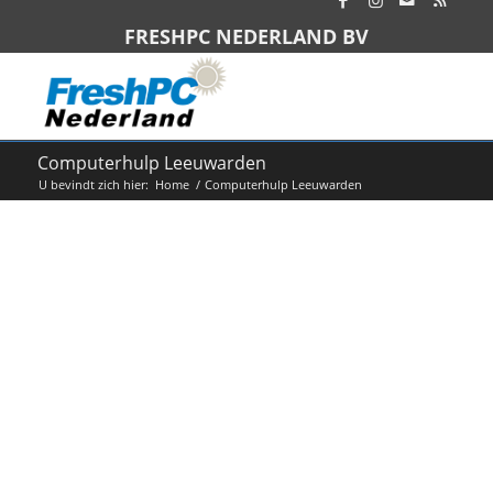
FRESHPC NEDERLAND BV
Computerhulp Leeuwarden
U bevindt zich hier:
Home
/
Computerhulp Leeuwarden