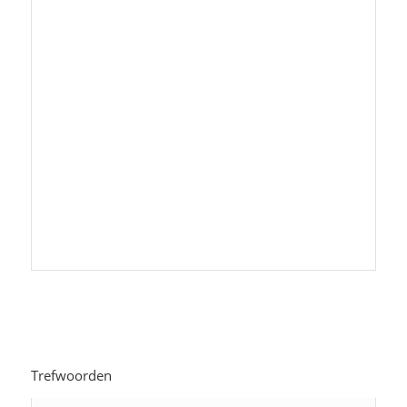
Wij zijn partners van o.a.:
Trefwoorden