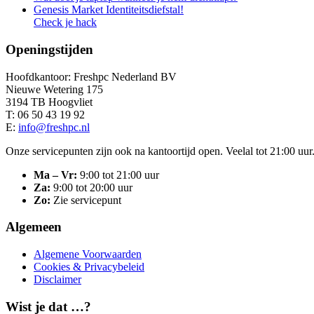
Genesis Market Identiteitsdiefstal!
Check je hack
Openingstijden
Hoofdkantoor: Freshpc Nederland BV
Nieuwe Wetering 175
3194 TB Hoogvliet
T: 06 50 43 19 92
E:
info@freshpc.nl
Onze servicepunten zijn ook na kantoortijd open. Veelal tot 21:00 uur
Ma – Vr:
9:00 tot 21:00 uur
Za:
9:00 tot 20:00 uur
Zo:
Zie servicepunt
Algemeen
Algemene Voorwaarden
Cookies & Privacybeleid
Disclaimer
Wist je dat …?