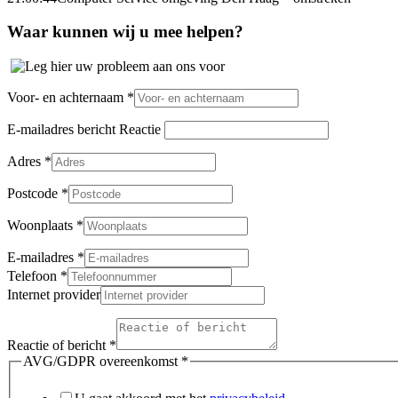
Waar kunnen wij u mee helpen?
Voor- en achternaam
*
E-mailadres bericht Reactie
Adres
*
Postcode
*
Woonplaats
*
E-mailadres
*
Telefoon
*
Internet provider
Reactie of bericht
*
AVG/GDPR overeenkomst
*