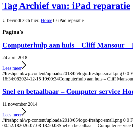
Tag Archief van: iPad reparatie
U bevindt zich hier:
Home
1
/
iPad reparatie
Pagina's
Computerhulp aan huis – Cliff Mansour –
24 april 2018
Lees meer
//freshpc.nl/wp-content/uploads/2018/05/logo-freshpc-small.png
0
0
F
16:34:08
2024-12-15 19:00:34
Computerhulp aan huis – Cliff Mansou
Snel en betaalbaar – Computer service Ho
11 november 2014
Lees meer
//freshpc.nl/wp-content/uploads/2018/05/logo-freshpc-small.png
0
0
F
00:52:18
2026-07-08 18:50:08
Snel en betaalbaar – Computer service