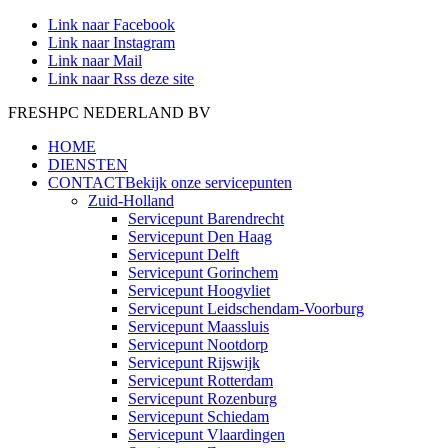
Link naar Facebook
Link naar Instagram
Link naar Mail
Link naar Rss deze site
FRESHPC NEDERLAND BV
HOME
DIENSTEN
CONTACT
Bekijk onze servicepunten
Zuid-Holland
Servicepunt Barendrecht
Servicepunt Den Haag
Servicepunt Delft
Servicepunt Gorinchem
Servicepunt Hoogvliet
Servicepunt Leidschendam-Voorburg
Servicepunt Maassluis
Servicepunt Nootdorp
Servicepunt Rijswijk
Servicepunt Rotterdam
Servicepunt Rozenburg
Servicepunt Schiedam
Servicepunt Vlaardingen