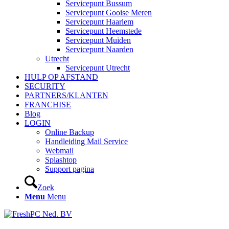
Servicepunt Bussum
Servicepunt Gooise Meren
Servicepunt Haarlem
Servicepunt Heemstede
Servicepunt Muiden
Servicepunt Naarden
Utrecht
Servicepunt Utrecht
HULP OP AFSTAND
SECURITY
PARTNERS/KLANTEN
FRANCHISE
Blog
LOGIN
Online Backup
Handleiding Mail Service
Webmail
Splashtop
Support pagina
Zoek
Menu
Menu