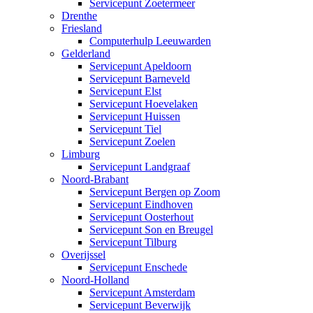
Servicepunt Zoetermeer
Drenthe
Friesland
Computerhulp Leeuwarden
Gelderland
Servicepunt Apeldoorn
Servicepunt Barneveld
Servicepunt Elst
Servicepunt Hoevelaken
Servicepunt Huissen
Servicepunt Tiel
Servicepunt Zoelen
Limburg
Servicepunt Landgraaf
Noord-Brabant
Servicepunt Bergen op Zoom
Servicepunt Eindhoven
Servicepunt Oosterhout
Servicepunt Son en Breugel
Servicepunt Tilburg
Overijssel
Servicepunt Enschede
Noord-Holland
Servicepunt Amsterdam
Servicepunt Beverwijk