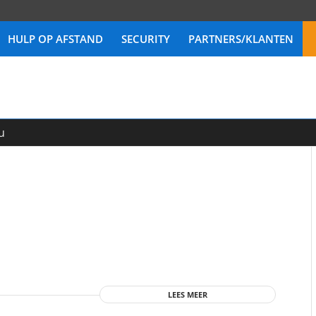
HULP OP AFSTAND
SECURITY
PARTNERS/KLANTEN
u
LEES MEER