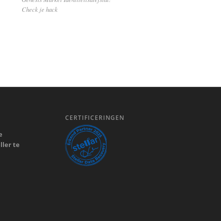
Check je hack
N
CERTIFICERINGEN
e
ler te