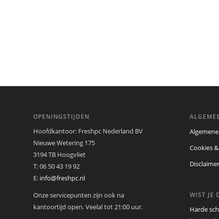
OPENINGSTIJDEN
ALGEME
Hoofdkantoor: Freshpc Nederland BV
Algemene
Nieuwe Wetering 175
Cookies &
3194 TB Hoogvliet
Disclaime
T: 06 50 43 19 92
E:
info@freshpc.nl
Onze servicepunten zijn ook na
WIST JE 
kantoortijd open. Veelal tot 21:00 uur.
Harde sch