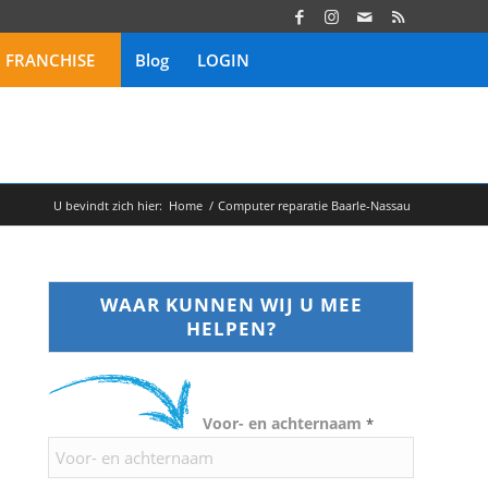
FRANCHISE
Blog
LOGIN
U bevindt zich hier:
Home
/
Computer reparatie Baarle-Nassau
WAAR KUNNEN WIJ U MEE
HELPEN?
Voor- en achternaam
*