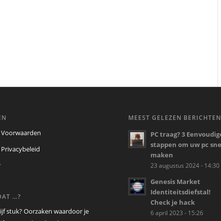
EN
MEEST GELEZEN BERICHTE
 Voorwaarden
PC traag? 3 Eenvoudig
stappen om uw pc snel
 Privacybeleid
maken
r
23 augustus 2024 - 14:30
Genesis Market
Identiteitsdiefstal!
DAT …?
Check je hack
ijf stuk? Oorzaken waardoor je
6 april 2023 - 15:26